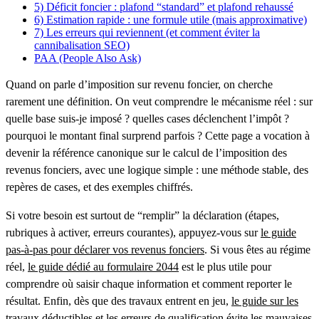
5) Déficit foncier : plafond “standard” et plafond rehaussé
6) Estimation rapide : une formule utile (mais approximative)
7) Les erreurs qui reviennent (et comment éviter la
cannibalisation SEO)
PAA (People Also Ask)
Quand on parle d’
imposition sur revenu foncier
, on cherche
rarement une définition. On veut comprendre le mécanisme réel : sur
quelle base suis-je imposé ? quelles cases déclenchent l’impôt ?
pourquoi le montant final surprend parfois ? Cette page a vocation à
devenir la référence canonique sur le calcul de l’imposition des
revenus fonciers, avec une logique simple : une méthode stable, des
repères de cases, et des exemples chiffrés.
Si votre besoin est surtout de “remplir” la déclaration (étapes,
rubriques à activer, erreurs courantes), appuyez-vous sur
le guide
pas-à-pas pour déclarer vos revenus fonciers
. Si vous êtes au régime
réel,
le guide dédié au formulaire 2044
est le plus utile pour
comprendre où saisir chaque information et comment reporter le
résultat. Enfin, dès que des travaux entrent en jeu,
le guide sur les
travaux déductibles
et les erreurs de qualification évite les mauvaises