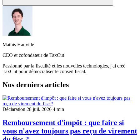
Si l’objectif est la procédure (rubriques à activer, ordre des écrans,
quoi saisir où, et comment reporter), le plus efficace est de renvoyer
vers le guide pas-à-pas pour déclarer les revenus fonciers et le guide
dédié au formulaire 2044 (saisie + reports). Cette page-ci doit rester
centrée sur la compréhension du calcul et sur l’impact fiscal (IR +
Mathis Hauville
prélèvements sociaux), afin d’éviter la cannibalisation SEO.
CEO et cofondateur de TaxCut
Passionné par la fiscalité et les nouvelles technologies, j'ai créé
TaxCut pour démocratiser le conseil fiscal.
Nos derniers articles
Déclaration
28 juil. 2026
4 min
Remboursement d'impôt : que faire si
vous n'avez toujours pas reçu de virement
du fisc ?