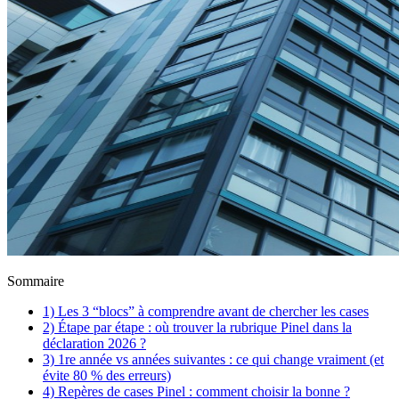
Sommaire
1) Les 3 “blocs” à comprendre avant de chercher les cases
2) Étape par étape : où trouver la rubrique Pinel dans la
déclaration 2026 ?
3) 1re année vs années suivantes : ce qui change vraiment (et
évite 80 % des erreurs)
4) Repères de cases Pinel : comment choisir la bonne ?