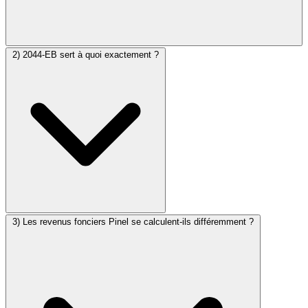
Le plus fréquent est l’oubli de cocher la rubrique “Investissements
2) 2044-EB sert à quoi exactement ?
locatifs (Pinel…)” à l’étape de sélection des rubriques.
C’est l’engagement de location. Il se renseigne la première année
3) Les revenus fonciers Pinel se calculent-ils différemment ?
(acquisition ou achèvement).