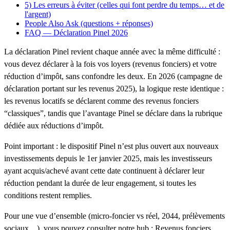
5) Les erreurs à éviter (celles qui font perdre du temps… et de
l'argent)
People Also Ask (questions + réponses)
FAQ — Déclaration Pinel 2026
La déclaration Pinel revient chaque année avec la même difficulté :
vous devez déclarer à la fois vos loyers (revenus fonciers) et votre
réduction d’impôt
, sans confondre les deux. En 2026 (campagne de
déclaration portant sur les revenus 2025), la logique reste identique :
les revenus locatifs se déclarent comme des revenus fonciers
“classiques”
, tandis que l’avantage Pinel se déclare dans la rubrique
dédiée aux
réductions d’impôt
.
Point important :
le dispositif Pinel n’est plus ouvert aux nouveaux
investissements depuis le 1er janvier 2025
, mais les investisseurs
ayant acquis/achevé avant cette date continuent à déclarer leur
réduction pendant la durée de leur engagement, si toutes les
conditions restent remplies.
Pour une vue d’ensemble (micro-foncier vs réel, 2044, prélèvements
sociaux…), vous pouvez consulter notre hub :
Revenus fonciers